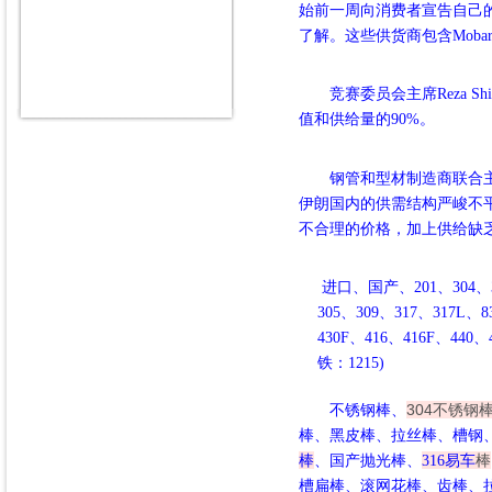
始前一周向消费者宣告自己
了解。这些供货商包含Mobara
竞赛委员会主席
Reza
值和供给量的90%。
钢管和型材制造商联合
伊朗国内的供需结构严峻不
不合理的价格，加上供给缺
进口、国产、
201、304、
305、309、317、317L、8
430F、416、416F、440、
铁：1215)
304
不锈钢
不锈钢棒、
棒、黑皮棒、拉丝棒、
槽钢
棒
棒
、
国产抛光棒
、
316
易车
槽扁棒
、
滚网花
棒
、
齿棒、